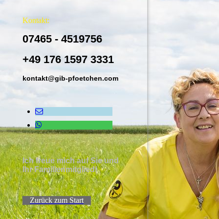
Kontakt:
07465 - 4519756
+49 176 1597 3331
kontakt@gib-pfoetchen.com
Ich freue mich auf Sie und
Ihr Familienmitglied!
Zurück zum Start