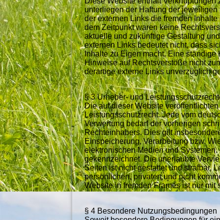
Diese Website enthält Verknüpfungen z
unterliegen der Haftung der jeweiligen
der externen Links die fremden Inhalte
dem Zeitpunkt waren keine Rechtsverstöß
aktuelle und zukünftige Gestaltung und
externen Links bedeutet nicht, dass si
Inhalte zu Eigen macht. Eine ständige K
Hinweise auf Rechtsverstöße nicht zu
derartige externe Links unverzüglich ge
§ 3 Urheber- und Leistungsschutzrecht
Die auf dieser Website veröffentlichte
Leistungsschutzrecht. Jede vom deuts
Verwertung bedarf der vorherigen schr
Rechteinhabers. Dies gilt insbesondere
Einspeicherung, Verarbeitung bzw. Wi
elektronischen Medien und Systemen. In
gekennzeichnet. Die unerlaubte Verviel
Seiten ist nicht gestattet und strafbar
persönlichen, privaten und nicht komme
Website in fremden Frames ist nur mit s
§ 4 Besondere Nutzungsbedingungen
Soweit besondere Bedingungen für ei