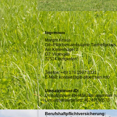
Impressum
Margrit Knaus
Gib-Pfötchen ambulante Tierheilpraxis
Am Keltenhügel 2
OT: Vilsingen
72514 Inzigkofen
Telefon: +49 176 1597 3331
E-Mail: kontakt@gib-pfoetchen.info
Umsatzsteuer-ID:
Umsatzsteuer-Identifikationsnummer 
Umsatzsteuergesetz:46243180576
Berufshaftpflichtversicherung: