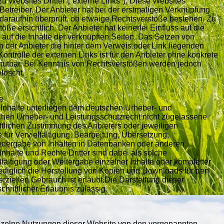
u Websites Dritter ("externe Links"). Diese Websites
 Betreiber. Der Anbieter hat bei der erstmaligen Verknüpfung
 daraufhin überprüft, ob etwaige Rechtsverstöße bestehen. Zu
e ersichtlich. Der Anbieter hat keinerlei Einfluss auf die
 auf die Inhalte der verknüpften Seiten. Das Setzen von
ch der Anbieter die hinter dem Verweis oder Link liegenden
ontrolle der externen Links ist für den Anbieter ohne konkrete
mutbar. Bei Kenntnis von Rechtsverstößen werden jedoch
löscht.
e
n Inhalte unterliegen dem deutschen Urheber- und
chen Urheber- und Leistungsschutzrecht nicht zugelassene
iftlichen Zustimmung des Anbieters oder jeweiligen
 für Vervielfältigung, Bearbeitung, Übersetzung,
edergabe von Inhalten in Datenbanken oder anderen
halte und Rechte Dritter sind dabei als solche
fältigung oder Weitergabe einzelner Inhalte oder kompletter
. Lediglich die Herstellung von Kopien und Downloads für den
rziellen Gebrauch ist erlaubt.Die Darstellung dieser
chriftlicher Erlaubnis zulässig.
nzelne Nutzungen dieser Website von den vorgenannten