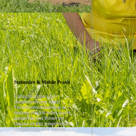
Stationäre & Mobile Praxis
Fallaufnahme und
Untersuchung nach
Terminvereinbarung in
meiner Praxis oder auch
weiterhin bei Ihnen zu
Hause in der gewohnten
Umgebung des Tieres.