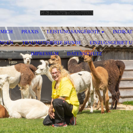
Gib-Pfötchen Tierheilpraxis
 MICH
PRAXIS
LEISTUNGSANGEBOTE
INDIKAT
UNGEN
TRAUMATISIERTE HUNDE
EINZUGSGEBIET 
IMPRESSUM
DATENSCHUTZ