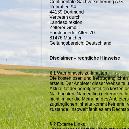
Continentale Sachversicherung A.G.
Ruhrallee 94
44139 Dortmund
Vertreten durch
Landesdirektion
Zellerer GmbH
Forstenrieder Allee 70
81476 München
Geltungsbereich: Deutschland
Disclaimer – rechtliche Hinweise
§ 1 Warnhinweis zu Inhalten
Die kostenlosen und frei zugänglichen 
erstellt. Der Anbieter dieser Webseite
Aktualität der bereitgestellten kostenl
Nachrichten. Namentlich gekennzeichn
nicht immer die Meinung des Anbieters 
zugänglichen Inhalte kommt keinerlei 
zustande, insoweit fehlt es am Rechts
§ 2 Externe Links